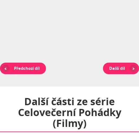
Předchozí díl
Další díl
Další části ze série
Celovečerní Pohádky
(filmy)