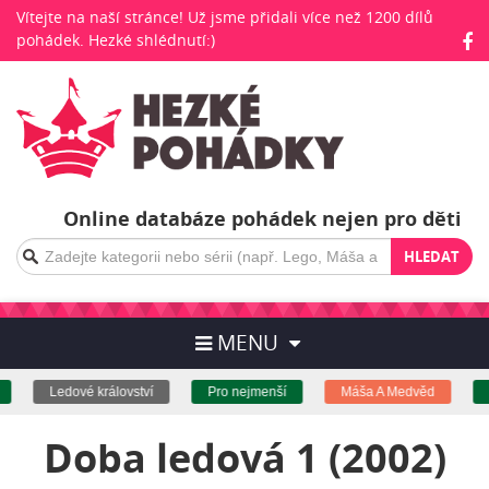
Vítejte na naší stránce! Už jsme přidali více než 1200 dílů
pohádek. Hezké shlédnutí:)
Online databáze pohádek nejen pro děti
HLEDAT
MENU
Ledové království
Pro nejmenší
Máša A Medvěd
N
Doba ledová 1 (2002)