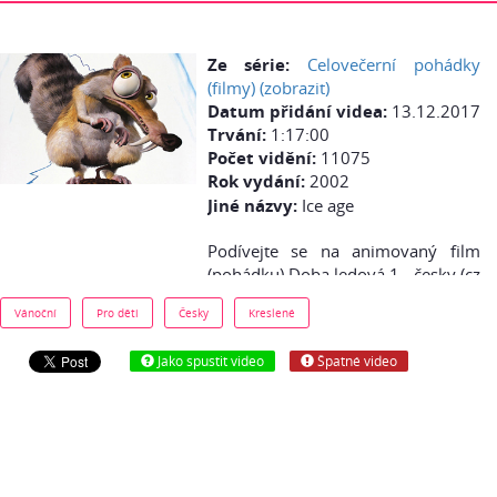
Ze série:
Celovečerní pohádky
(filmy) (zobrazit)
Datum přidání videa:
13.12.2017
Trvání:
1:17:00
Počet vidění:
11075
Rok vydání:
2002
Jiné názvy:
Ice age
Podívejte se na animovaný film
(pohádku) Doba ledová 1 - česky (cz
dabing) online zdarma: Bylo
Vánoční
Pro děti
Česky
Kreslené
nebylo. Ne tak dávno, sotva před
20 000 lety, v prehistorickém světě,
Jako spustit video
Špatné video
kdy mrzne až praští, začíná příběh
o mi-mi-migraci. Jak má jeden ale
poznat, že jde o Dobu ledovou a ne
třeba o Mrazivé časy nebo Velký
chlad? No, tak se na naše hrdiny
podívejte! Obličeje mají vyloženě