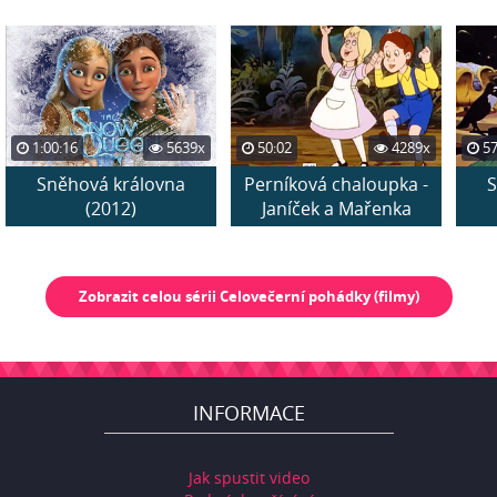
1:00:16
5639x
50:02
4289x
57
Sněhová královna
Perníková chaloupka -
S
(2012)
Janíček a Mařenka
Zobrazit celou sérii Celovečerní pohádky (filmy)
INFORMACE
Jak spustit video