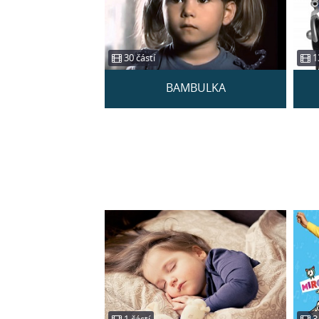
30 částí
13
BAMBULKA