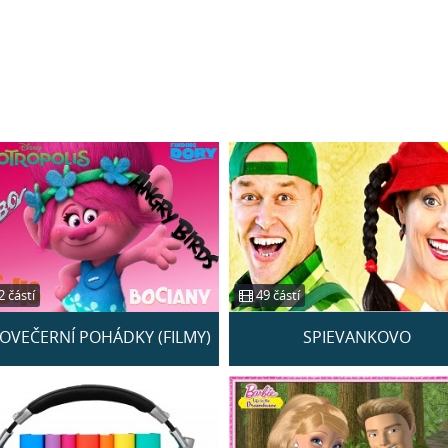
 částí
49 částí
OVEČERNÍ POHÁDKY (FILMY)
SPIEVANKOVO