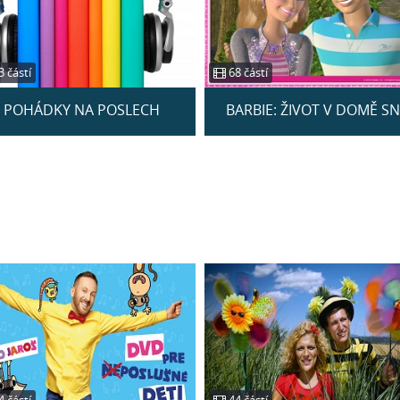
 částí
68 částí
POHÁDKY NA POSLECH
BARBIE: ŽIVOT V DOMĚ S