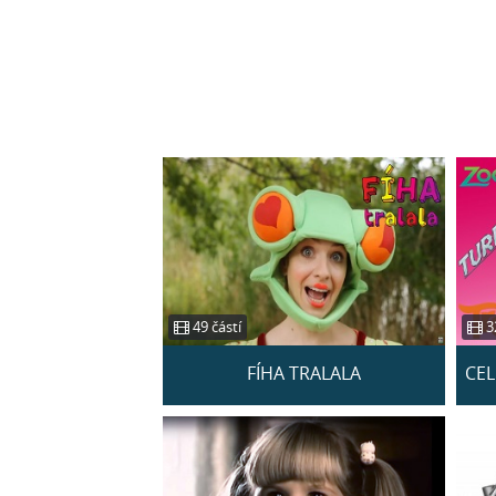
49 částí
32
FÍHA TRALALA
CEL