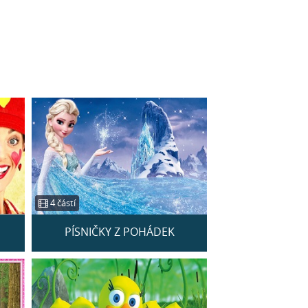
4 částí
PÍSNIČKY Z POHÁDEK