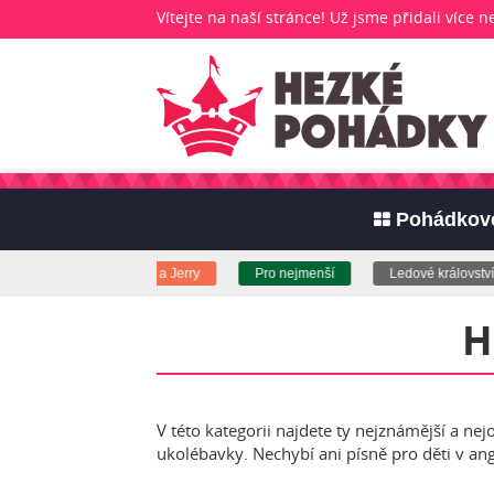
Vítejte na naší stránce! Už jsme přidali více 
Pohádkové
ohádky -:
Tom a Jerry
Pro nejmenší
Ledové království
H
V této kategorii najdete ty nejznámější a ne
ukolébavky. Nechybí ani písně pro děti v an