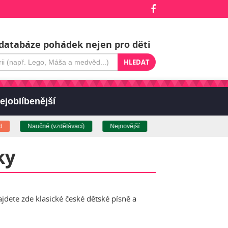
databáze pohádek nejen pro děti
HLEDAT
ejoblíbenější
- Top pohádky (kliknět
Naučné (vzdělávací)
Nejnovější
ky
ajdete zde klasické české dětské písně a