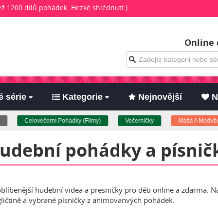
než 1200 dílů pohádek. Hezké shlédnutí:)
Online 
 série
Kategorie
Nejnovější
N
Celovečerní Pohádky (Filmy)
Večerníčky
Máša A Medvěd
udební pohádky a písnič
joblíbenější hudební videa a presničky pro děti online a zdarma. N
gličtině a vybrané písničky z animovanvých pohádek.