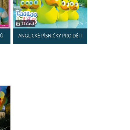
11 částí
NŮ
ANGLICKÉ PÍSNIČKY PRO DĚTI