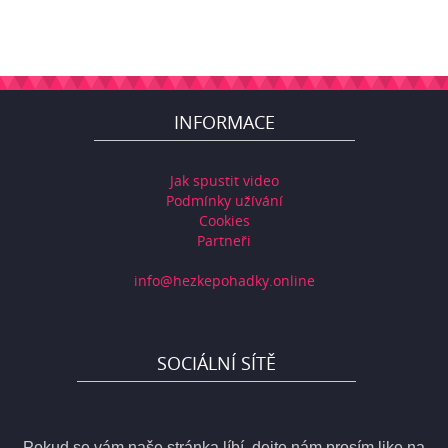
INFORMACE
Jak spustit video
Podmínky užívání
Cookies
Partneři
info@hezkepohadky.online
SOCIÁLNÍ SÍTĚ
Pokud se vám naše stránka líbí, dejte nám prosím like na