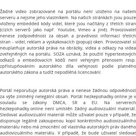
Žádné video zobrazované na portálu není uloženo na našem
serveru a nejsme jeho vlastníkem. Na našich stránkách jsou pouze
vloženy embedded kódy videí, které jsou načítány z třetích stran
(cizích serverů jako např. Youtube, Vimeo a jiné). Provozovatel
nenese zodpovědnost za obsah a pravdivost informací třetích
stran - videí, reklam a vyskakovacích (popup) oken. Provozovatel si
neuplatňuje autorská práva na obrázky, videa a odkazy na videa
zveřejněných na portálu. SOZA uznává, že použití hypertextových
odkazů a embedovacích kódů není veřejným přenosem resp.
zpřístupňováním autorského díla veřejnosti podle platného
autorského zákona a tudíž nepodléhá licencování.
Portál neporušuje autorská práva a nenese žádnou odpovědnost
za výše zmíněný nelegální obsah. Portál hezkepohadky.online je v
souladu se zákony DMCA, SR a EU. Na serverech
hezkepohadky.online není umístěn žádný audiovizuální materiál.
Sledovat audiovizuální materiál může uživatel pouze v případě, že
disponuje legálně zakoupenou kopií konkrétního audiovizuálního
materiálu nebo má zmocnění od vlastníka autorských práv daného
audiovizuálního materiálu. V případě, že bude uživatel sledovat