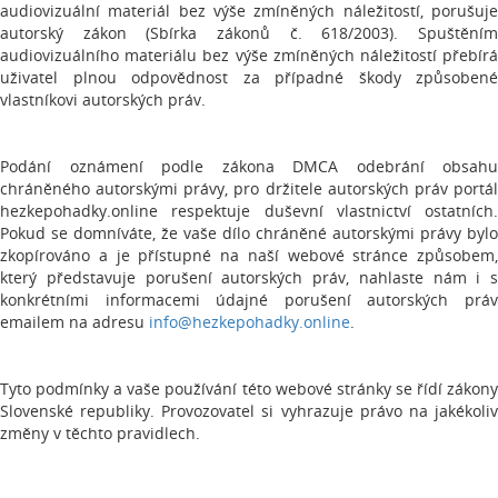
audiovizuální materiál bez výše zmíněných náležitostí, porušuje
autorský zákon (Sbírka zákonů č. 618/2003). Spuštěním
audiovizuálního materiálu bez výše zmíněných náležitostí přebírá
uživatel plnou odpovědnost za případné škody způsobené
vlastníkovi autorských práv.
Podání oznámení podle zákona DMCA odebrání obsahu
chráněného autorskými právy, pro držitele autorských práv portál
hezkepohadky.online respektuje duševní vlastnictví ostatních.
Pokud se domníváte, že vaše dílo chráněné autorskými právy bylo
zkopírováno a je přístupné na naší webové stránce způsobem,
který představuje porušení autorských práv, nahlaste nám i s
konkrétními informacemi údajné porušení autorských práv
emailem na adresu
info@hezkepohadky.online
.
Tyto podmínky a vaše používání této webové stránky se řídí zákony
Slovenské republiky. Provozovatel si vyhrazuje právo na jakékoliv
změny v těchto pravidlech.