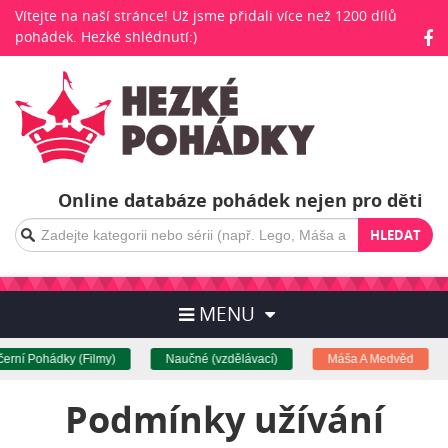
Vítejte na naší stránce! Už jsme přidali více než 1200 dílů
pohádek. Hezké shlédnutí:)
Online databáze pohádek nejen pro děti
HLEDAT
MENU
rní Pohádky (Filmy)
Naučné (vzdělávací)
Máša A Medvěd
Podmínky užívání