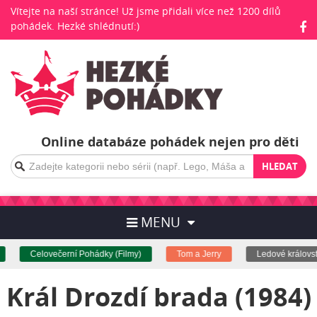
Vítejte na naší stránce! Už jsme přidali více než 1200 dílů
pohádek. Hezké shlédnutí:)
Online databáze pohádek nejen pro děti
HLEDAT
MENU
Celovečerní Pohádky (Filmy)
Tom a Jerry
Ledové království
Král Drozdí brada (1984)