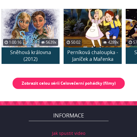
1:00:16
5639x
50:02
4289x
57
Sněhová královna
Perníková chaloupka -
S
(2012)
Janíček a Mařenka
Zobrazit celou sérii Celovečerní pohádky (filmy)
INFORMACE
Jak spustit video