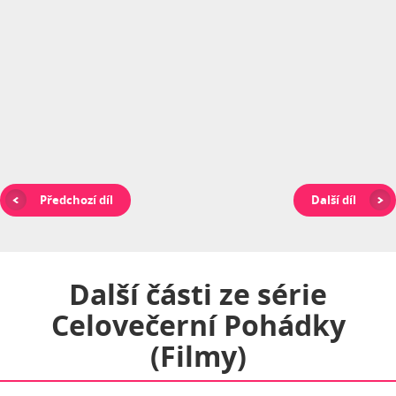
Předchozí díl
Další díl
Další části ze série
Celovečerní Pohádky
(filmy)