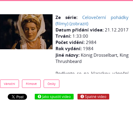
Ze série:
Celovečerní pohádky
(filmy) (zobrazit)
Datum přidání videa:
21.12.2017
Trvání:
1:33:00
Počet vidění:
2984
Rok vydání:
1984
Jiné názvy:
König Drosselbart, King
Thrushbeard
Podívejte se na klasickou vánoční
pohádku z roku 1984 - Král Drozdí
Vánoční
Filmové
Česky
brada - zdarma česky online (cz
dabing): Na královském hradě
Jako spustit video
Špatné video
vzbudí zvědavost mladého krále
Jana vyprávění kočovné herecké
společnosti o zlé a bezcitné
princezně Anně. Rozhodne se s
herci odjet do země krále Matouše
a s jejich pomocí napravit