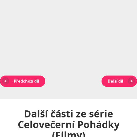
Předchozí díl
Další díl
Další části ze série
Celovečerní Pohádky
(filmy)