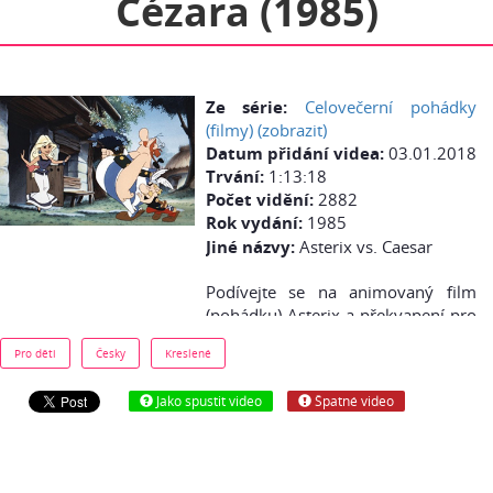
Cézara (1985)
Ze série:
Celovečerní pohádky
(filmy) (zobrazit)
Datum přidání videa:
03.01.2018
Trvání:
1:13:18
Počet vidění:
2882
Rok vydání:
1985
Jiné názvy:
Asterix vs. Caesar
Podívejte se na animovaný film
(pohádku) Asterix a překvapení pro
Cézara - česky (cz dabing) online
Pro děti
Česky
Kreslené
zdarma: Obelix se zamiloval... Jeho
vyvolená však už svého nápadníka
Jako spustit video
Špatné video
má, a navíc ji unesou Římané.
Asterix s Obelixem se vydávají ji
zachránit. Dostanou se až před
samotného Cézara, do gladiátorské