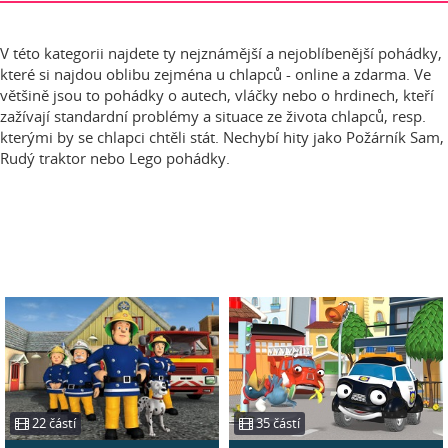
V této kategorii najdete ty nejznámější a nejoblíbenější pohádky,
které si najdou oblibu zejména u chlapců - online a zdarma. Ve
většině jsou to pohádky o autech, vláčky nebo o hrdinech, kteří
zažívají standardní problémy a situace ze života chlapců, resp.
kterými by se chlapci chtěli stát. Nechybí hity jako Požárník Sam,
Rudý traktor nebo Lego pohádky.
22 částí
35 částí