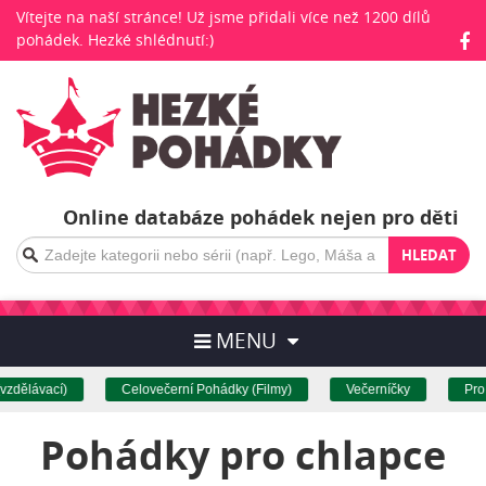
Vítejte na naší stránce! Už jsme přidali více než 1200 dílů
pohádek. Hezké shlédnutí:)
Online databáze pohádek nejen pro děti
HLEDAT
MENU
ělávací)
Celovečerní Pohádky (Filmy)
Večerníčky
Pro ne
Pohádky pro chlapce