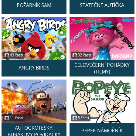
POŽÁRNÍK SAM
STATEČNÉ AUTÍČKA
43 částí
32 částí
CELOVEČERNÍ POHÁDKY
ANGRY BIRDS
(FILMY)
11 částí
8 částí
AUTOGROTESKY:
PEPEK NÁMOŘNÍK
BURÁKOVY POVÍDAČKY