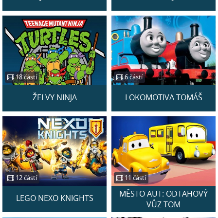
18 částí
6 částí
ŽELVY NINJA
LOKOMOTIVA TOMÁŠ
12 částí
11 částí
MĚSTO AUT: ODTAHOVÝ
LEGO NEXO KNIGHTS
VŮZ TOM