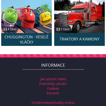
4 částí
5 částí
CHUGGINGTON - VESELÉ
TRAKTORY A KAMIONY
VLÁČKY
INFORMACE
Jak spustit video
Podmínky užívání
Cookies
Partneři
info@hezkepohadky.online