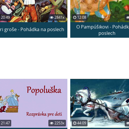
20:49
2841x
12:08
O Pampúšikovi - Pohádk
ri groše - Pohádka na poslech
poslech
21:47
2253x
44:09