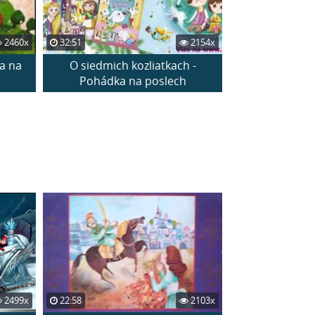
2460x
32:51
2154x
a na
O siedmich kozliatkach -
Pohádka na poslech
2499x
22:58
2103x