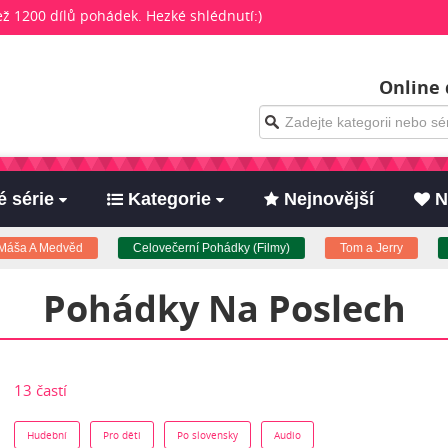
než 1200 dílů pohádek. Hezké shlédnutí:)
Online 
 série
Kategorie
Nejnovější
N
 A Medvěd
Celovečerní Pohádky (Filmy)
Tom a Jerry
Pro 
Pohádky Na Poslech
13 častí
Hudební
Pro děti
Po slovensky
Audio