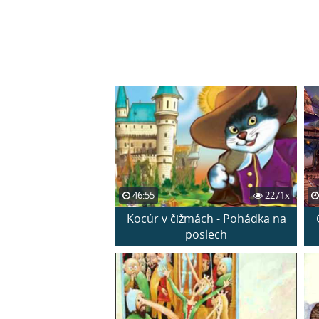
46:55
2271x
Kocúr v čižmách - Pohádka na
poslech