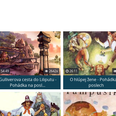
54:49
2642x
26:11
Gulliverova cesta do Liliputu -
O hlúpej žene - Pohádk
Pohádka na posl...
poslech