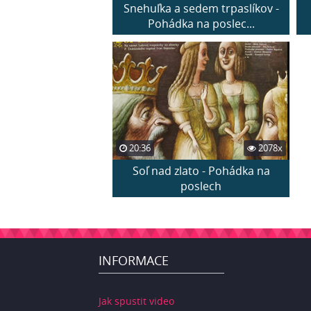
Snehuľka a sedem trpaslíkov -
Pohádka na poslec...
20:36
2078x
Soľ nad zlato - Pohádka na
poslech
INFORMACE
Jak spustit video