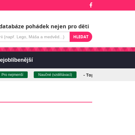
databáze pohádek nejen pro děti
HLEDAT
ejoblíbenější
- Top pohádky (klikněte pro 
nejmenší
Naučné (vzdělávací)