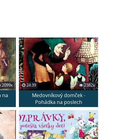
2099x
24:39
2382x
a na
Medovníkový domček -
Pohádka na poslech