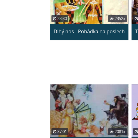
23:30
2352x
Dlhý nos - Pohádka na poslech
T
37:01
2081x