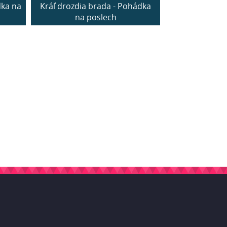
dka na
Kráľ drozdia brada - Pohádka
na poslech