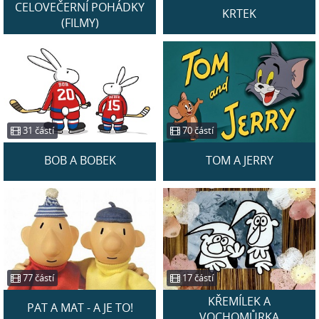
CELOVEČERNÍ POHÁDKY
KRTEK
(FILMY)
31 částí
70 částí
BOB A BOBEK
TOM A JERRY
77 částí
17 částí
KŘEMÍLEK A
PAT A MAT - A JE TO!
VOCHOMŮRKA