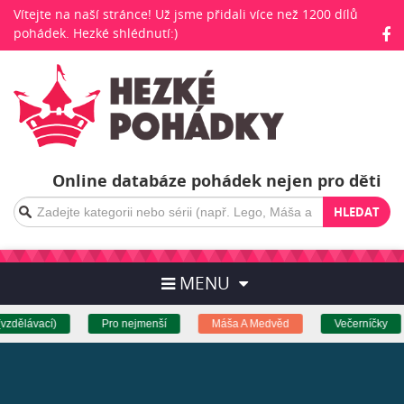
Vítejte na naší stránce! Už jsme přidali více než 1200 dílů
pohádek. Hezké shlédnutí:)
Online databáze pohádek nejen pro děti
HLEDAT
MENU
lávací)
Pro nejmenší
Máša A Medvěd
Večerníčky