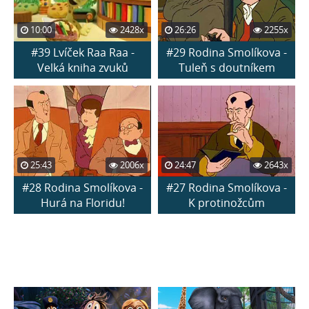
10:00
2428x
26:26
2255x
#39 Lvíček Raa Raa -
#29 Rodina Smolíkova -
Velká kniha zvuků
Tuleň s doutníkem
25:43
2006x
24:47
2643x
#28 Rodina Smolíkova -
#27 Rodina Smolíkova -
Hurá na Floridu!
K protinožcům