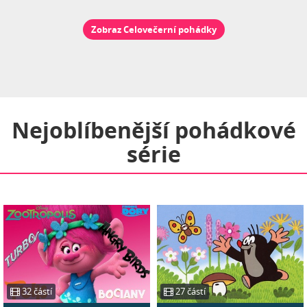
Zobraz Celovečerní pohádky
Nejoblíbenější pohádkové
série
32 částí
27 částí