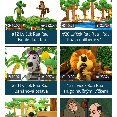
10:03
3822x
10:01
2276x
#12 Lvíček Raa Raa -
#20 Lvíček Raa Raa - Raa
Rychle Raa Raa
Raa a oblíbené věci
10:02
2953x
10:00
2567x
#24 Lvíček Raa Raa -
#37 Lvíček Raa Raa -
Banánová oslava
Hugo hlučným lvíčkem