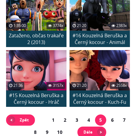
1:35:00
3774x
21:20
2383x
Zataženo, občas trakaře
#16 Kouzelná Beruška a
2 (2013)
Černý kocour - Animál
21:36
3157x
21:20
2558x
#15 Kouzelná Beruška a
#14 Kouzelná Beruška a
Černý kocour - Hráč
Černý kocour - Kuch-Fu
1
2
3
4
5
6
7
Zpět
8
9
10
Dále