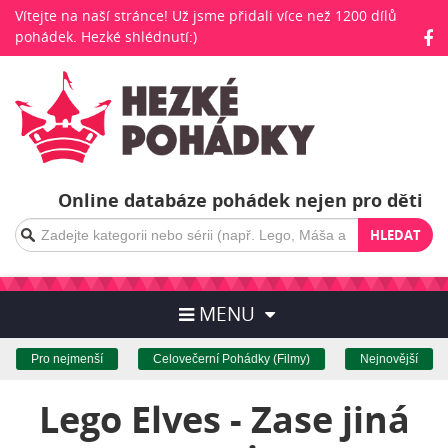
Vítejte na naší stránce! Už jsme přidali více než 1200 dílů
pohádek. Hezké shlédnutí:)
Online databáze pohádek nejen pro děti
HLEDAT
MENU
Pro nejmenší
Celovečerní Pohádky (Filmy)
Nejnovější
Lego Elves - Zase jiná