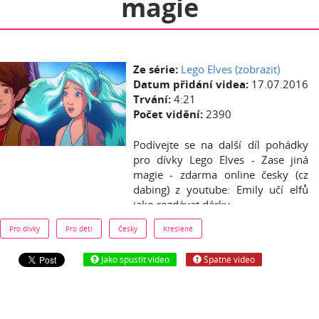
magie
Ze série:
Lego Elves (zobrazit)
Datum přidání videa:
17.07.2016
Trvání:
4:21
Počet vidění:
2390
Podívejte se na další díl pohádky
pro dívky Lego Elves - Zase jiná
magie - zdarma online česky (cz
dabing) z youtube: Emily učí elfů
jako rozdávat dárky.
Pro dívky
Pro děti
Česky
Kreslené
Jako spustit video
Špatné video