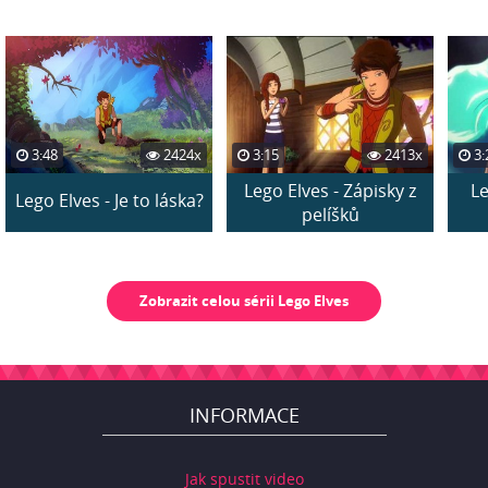
3:48
2424x
3:15
2413x
3:
Lego Elves - Zápisky z
Le
Lego Elves - Je to láska?
pelíšků
Zobrazit celou sérii Lego Elves
INFORMACE
Jak spustit video