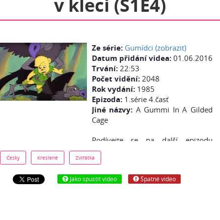
v kleci (S1E4)
Ze série:
Gumídci (zobrazit)
Datum přidání videa:
01.06.2016
Trvání:
22:53
Počet vidění:
2048
Rok vydání:
1985
Epizoda:
1.série 4.časť
Jiné názvy:
A Gummi In A Gilded
Cage
Podívejte se na další epizodu
pohádky Gumídci - Zlatý slavík v
Česky
Kreslené
Zvířátka
kleci - zdarma online z youtube.
Pohádka je česky.
Jako spustit video
Špatné video