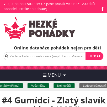
Vítejte na naší stránce! Už jsme přidali více než 1200 dílů
pohádek. Hezké shlédnutí:)
Online databáze pohádek nejen pro děti
HLEDAT
MENU
ádky (Filmy)
Večerníčky
Nejnovější
Ledové království
#4 Gumídci - Zlatý slavík