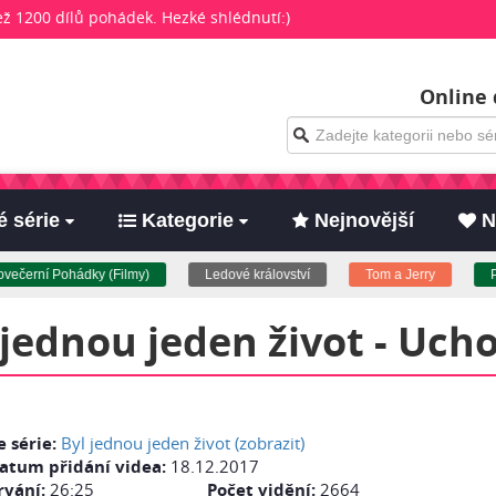
než 1200 dílů pohádek. Hezké shlédnutí:)
Online 
 série
Kategorie
Nejnovější
N
erní Pohádky (Filmy)
Ledové království
Tom a Jerry
Pro 
 jednou jeden život - Ucho
e série:
Byl jednou jeden život (zobrazit)
atum přidání videa:
18.12.2017
rvání:
26:25
Počet vidění:
2664