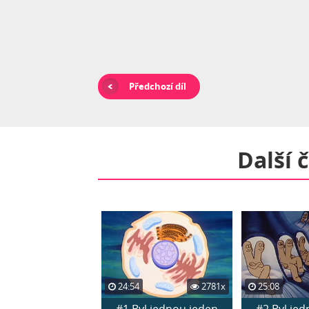
Předchozí díl
Další 
24:54
2781x
25:08