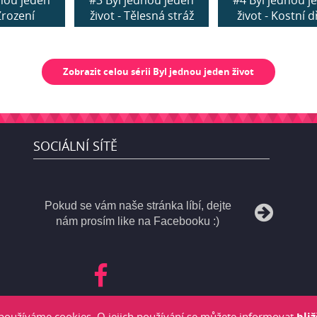
dnou jeden
#3 Byl jednou jeden
#4 Byl jednou j
 Zrození
život - Tělesná stráž
život - Kostní 
Zobrazit celou sérii Byl jednou jeden život
SOCIÁLNÍ SÍTĚ
Pokud se vám naše stránka líbí, dejte
nám prosím like na Facebooku :)
 používáme cookies. O jejich používání se můžete informovat
bliž