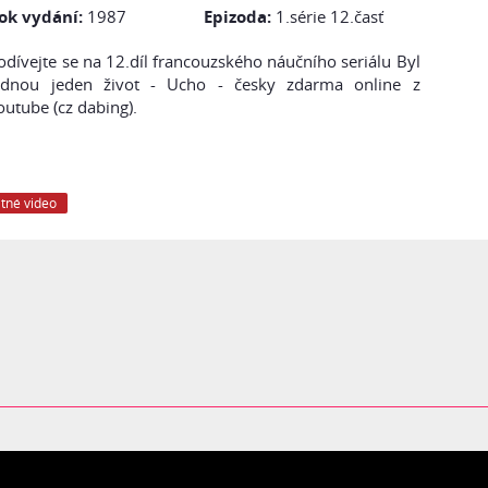
ok vydání:
1987
Epizoda:
1.série 12.časť
odívejte se na 12.díl francouzského náučního seriálu Byl
ednou jeden život - Ucho - česky zdarma online z
outube (cz dabing).
tné video