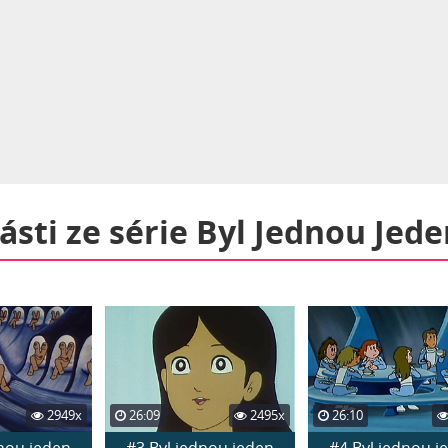
části ze série
Byl Jednou Jede
2949x
26:09
2495x
26:10