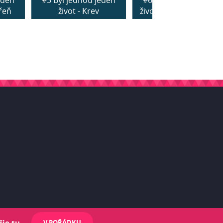
eden
#5 Byl jednou jeden
#6 Byl jednou jeden
dřeň
život - Krev
život - Krevní destičky
šie tu.
V POŘÁDKU