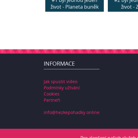
#1 Byl jednou jeden
#2 Byl je
život - Planeta buněk
život -
INFORMACE
Jak spustit video
Podmínky užívání
Cookies
Partneři
info@hezkepohadky.online
Pro zlepšení našich služeb