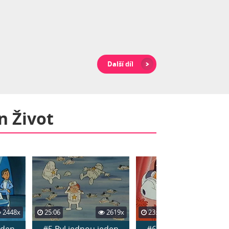
Další díl
n Život
2448x
25:06
2619x
23:38
2437x