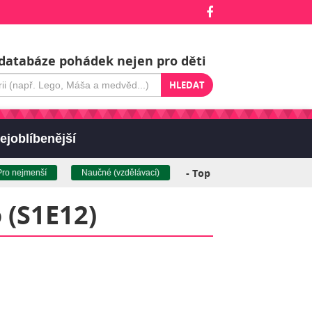
databáze pohádek nejen pro děti
HLEDAT
ejoblíbenější
- Top pohádky (klikněte pro 
nejmenší
Naučné (vzdělávací)
 (S1E12)