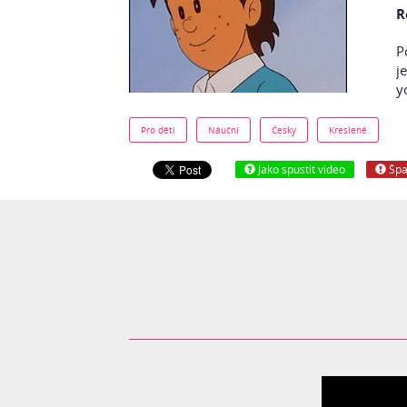
R
P
j
y
Pro děti
Náuční
Česky
Kreslené
Jako spustit video
Špa