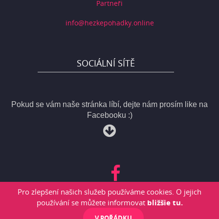
Partneři
info@hezkepohadky.online
SOCIÁLNÍ SÍTĚ
Pokud se vám naše stránka líbí, dejte nám prosím like na
Facebooku :)
Pro zlepšení našich služeb používáme cookies. O jejich
používání se můžete informovat
bližšie tu.
V POŘÁDKU