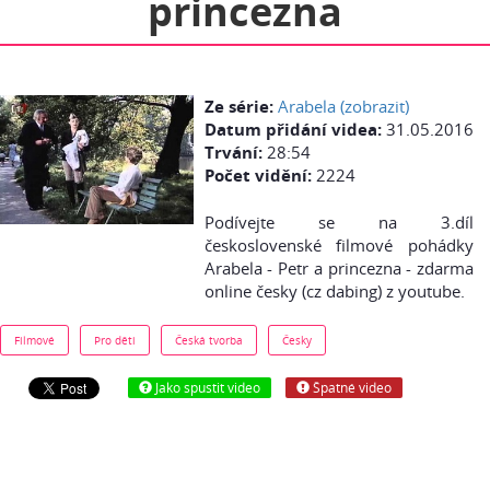
princezna
Ze série:
Arabela (zobrazit)
Datum přidání videa:
31.05.2016
Trvání:
28:54
Počet vidění:
2224
Podívejte se na 3.díl
československé filmové pohádky
Arabela - Petr a princezna - zdarma
online česky (cz dabing) z youtube.
Filmové
Pro děti
Česká tvorba
Česky
Jako spustit video
Špatné video