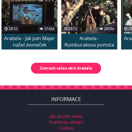
28:52
3142x
28:52
2609x
28
Arabela - Jak pan Majer
Arabela -
Ara
našel zvoneček
Rumburakova pomsta
Zobrazit celou sérii Arabela
INFORMACE
Jak spustit video
Podmínky užívání
Cookies