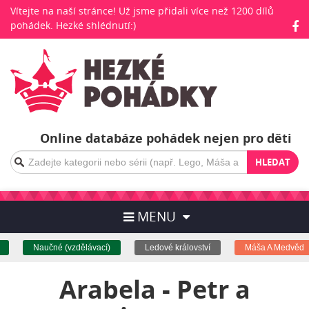
Vítejte na naší stránce! Už jsme přidali více než 1200 dílů
pohádek. Hezké shlédnutí:)
Online databáze pohádek nejen pro děti
HLEDAT
MENU
Naučné (vzdělávací)
Ledové království
Máša A Medvěd
Arabela - Petr a