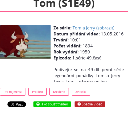
Tom (S1E49)
Ze série:
Tom a Jerry (zobrazit)
Datum přidání videa:
13.05.2016
Trvání:
10:01
Počet vidění:
1894
Rok vydání:
1950
Epizoda:
1.série 49.časť
Podívejte se na 49.díl první série
legendární pohádky Tom a Jerry -
Texas Tom - zdarma online.
Pro nejmenší
Pro děti
Kreslené
Zvířátka
Jako spustit video
Špatné video