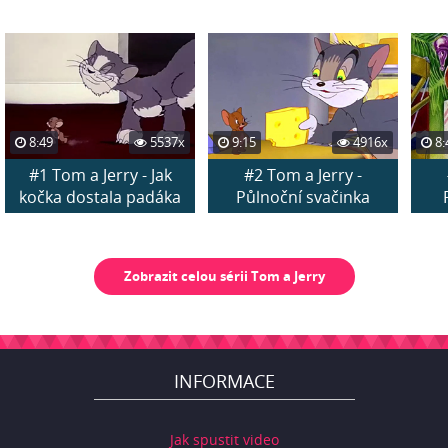
8:49
5537x
9:15
4916x
8:
#1 Tom a Jerry - Jak
#2 Tom a Jerry -
kočka dostala padáka
Půlnoční svačinka
Zobrazit celou sérii Tom a Jerry
INFORMACE
Jak spustit video