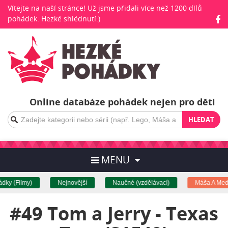
Vítejte na naší stránce! Už jsme přidali více než 1200 dílů
pohádek. Hezké shlédnutí:)
Online databáze pohádek nejen pro děti
HLEDAT
MENU
y (Filmy)
Nejnovější
Naučné (vzdělávací)
Máša A Medv
#49 Tom a Jerry - Texas