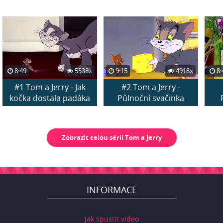
8:49
5538x
9:15
4918x
8:
#1 Tom a Jerry - Jak
#2 Tom a Jerry -
kočka dostala padáka
Půlnoční svačinka
Zobrazit celou sérii Tom a Jerry
INFORMACE
Jak spustit video