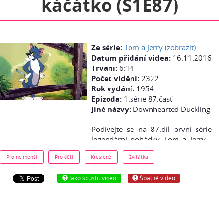
káčátko (S1E87)
Ze série:
Tom a Jerry (zobrazit)
Datum přidání videa:
16.11.2016
Trvání:
6:14
Počet vidění:
2322
Rok vydání:
1954
Epizoda:
1.série 87.časť
Jiné názvy:
Downhearted Duckling
Podívejte se na 87.díl první série
legendární pohádky Tom a Jerry -
Smutné káčátko - zdarma online:
Pro nejmenší
Pro děti
Kreslené
Zvířátka
Jerry najde nešťastné káčátko. Ale
pozor! Na blízkou je hladový Tom!
Jako spustit video
Špatné video