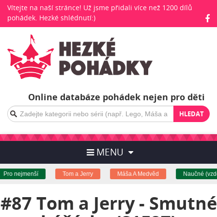
Vítejte na naší stránce! Už jsme přidali více než 1200 dílů
pohádek. Hezké shlédnutí:)
Online databáze pohádek nejen pro děti
HLEDAT
MENU
Pro nejmenší
Tom a Jerry
Máša A Medvěd
Naučné (vzděl
#87 Tom a Jerry - Smutné