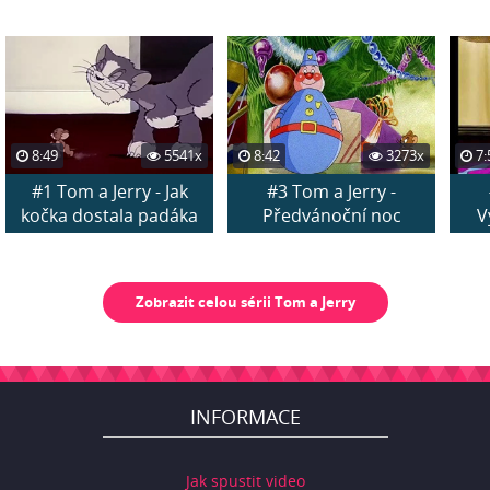
8:49
5541x
8:42
3273x
7:
#1 Tom a Jerry - Jak
#3 Tom a Jerry -
kočka dostala padáka
Předvánoční noc
V
Zobrazit celou sérii Tom a Jerry
INFORMACE
Jak spustit video