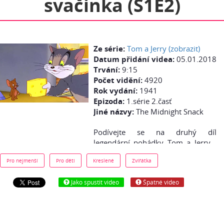
svačinka (S1E2)
Ze série:
Tom a Jerry (zobrazit)
Datum přidání videa:
05.01.2018
Trvání:
9:15
Počet vidění:
4920
Rok vydání:
1941
Epizoda:
1.série 2.časť
Jiné názvy:
The Midnight Snack
Podívejte se na druhý díl
legendární pohádky Tom a Jerry -
Půlnoční svačinka - zdarma online.
Pro nejmenší
Pro děti
Kreslené
Zvířátka
Jako spustit video
Špatné video