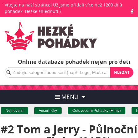
Vítejte na naší stránce! Už jsme přidali více než 1200 dílů
pohádek. Hezké shlédnutí:)
Online databáze pohádek nejen pro děti
HLEDAT
MENU
Nejnovější
Večerníčky
Celovečerní Pohádky (Filmy)
Pr
#2 Tom a Jerry - Půlnoční