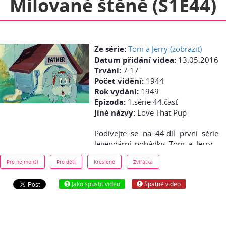
Milované štěně (S1E44)
Ze série:
Tom a Jerry (zobrazit)
Datum přidání videa:
13.05.2016
Trvání:
7:17
Počet vidění:
1944
Rok vydání:
1949
Epizoda:
1.série 44.časť
Jiné názvy:
Love That Pup
Podívejte se na 44.díl první série
legendární pohádky Tom a Jerry -
Milované štěně - zdarma online.
Pro nejmenší
Pro děti
Kreslené
Zvířátka
Jako spustit video
Špatné video