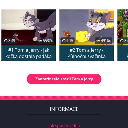
8:49
5537x
9:15
4916x
8:
#1 Tom a Jerry - Jak
#2 Tom a Jerry -
kočka dostala padáka
Půlnoční svačinka
Zobrazit celou sérii Tom a Jerry
INFORMACE
Jak spustit video