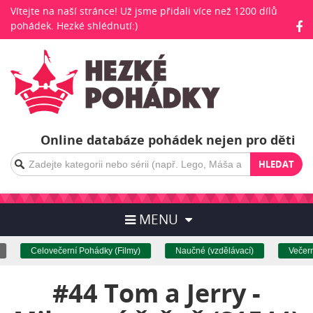
Vítejte na naší stránce! Už jsme přidali více než 1200 dílů
pohádek. Hezké shlédnutí:)
Online databáze pohádek nejen pro děti
HLEDAT
MENU
Celovečerní Pohádky (Filmy)
Naučné (vzdělávací)
Večerní
#44 Tom a Jerry -