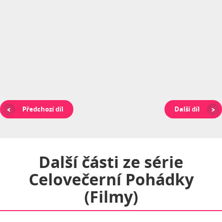
Předchozí díl
Další díl
Další části ze série
Celovečerní Pohádky
(filmy)