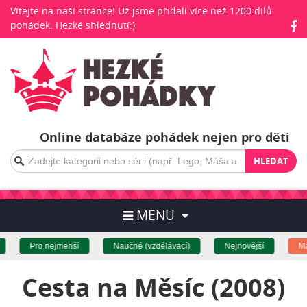
Vítejte na naší stránce! Už jsme přidali více než 1200 dílů
pohádek. Hezké shlédnutí:)
Online databáze pohádek nejen pro děti
HLEDAT
MENU
Pro nejmenší
Naučné (vzdělávací)
Nejnovější
Máš
Cesta na Měsíc (2008)