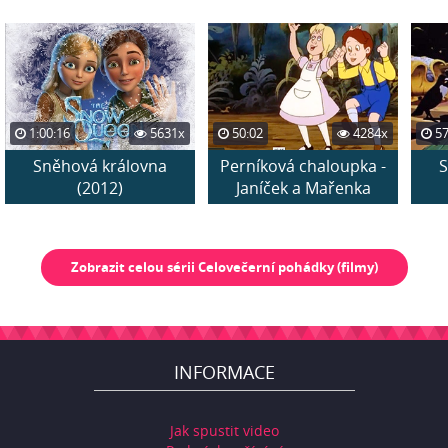
1:00:16
5631x
50:02
4284x
57
Sněhová královna
Perníková chaloupka -
S
(2012)
Janíček a Mařenka
Zobrazit celou sérii Celovečerní pohádky (filmy)
INFORMACE
Jak spustit video