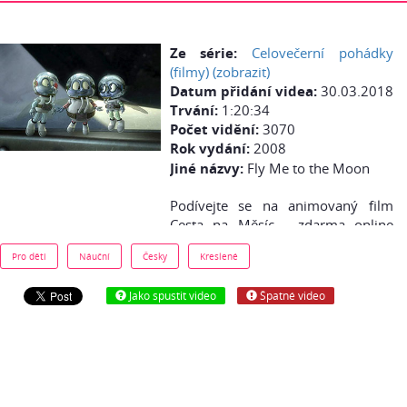
Ze série:
Celovečerní pohádky
(filmy) (zobrazit)
Datum přidání videa:
30.03.2018
Trvání:
1:20:34
Počet vidění:
3070
Rok vydání:
2008
Jiné názvy:
Fly Me to the Moon
Podívejte se na animovaný film
Cesta na Měsíc - zdarma online
česky (cz dabing) z youtube: Tři
Pro děti
Náuční
Česky
Kreslené
malí muší uličníci jsou nerozluční
kamarádi. Každý je jiný: Nat je
Jako spustit video
Špatné video
snílek a rozený vůdce, IQ má chytrý
mozek a Scooter je neuvěřitelně
žravý. Rok 1969: „Kosmická raketa
Apollo 11 startuje první misi na
Měsíc. Na palubě ponese tři
odvážné astronauty - Armstronga,